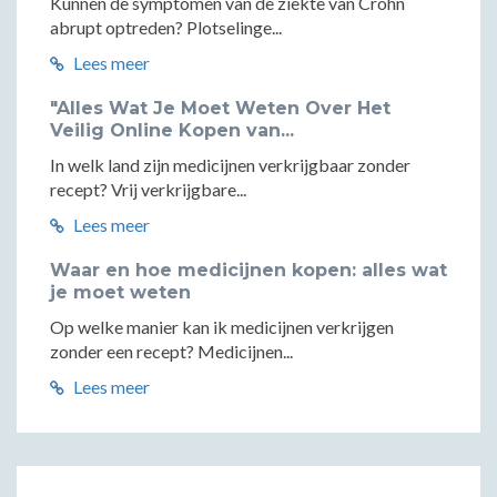
Kunnen de symptomen van de ziekte van Crohn
abrupt optreden? Plotselinge...
Lees meer
"Alles Wat Je Moet Weten Over Het
Veilig Online Kopen van...
In welk land zijn medicijnen verkrijgbaar zonder
recept? Vrij verkrijgbare...
Lees meer
Waar en hoe medicijnen kopen: alles wat
je moet weten
Op welke manier kan ik medicijnen verkrijgen
zonder een recept? Medicijnen...
Lees meer