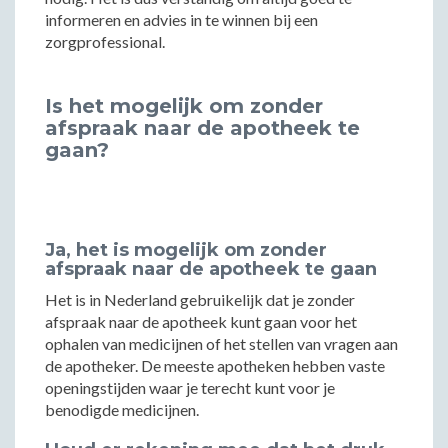
informeren en advies in te winnen bij een
zorgprofessional.
Is het mogelijk om zonder
afspraak naar de apotheek te
gaan?
Ja, het is mogelijk om zonder
afspraak naar de apotheek te gaan
Het is in Nederland gebruikelijk dat je zonder
afspraak naar de apotheek kunt gaan voor het
ophalen van medicijnen of het stellen van vragen aan
de apotheker. De meeste apotheken hebben vaste
openingstijden waar je terecht kunt voor je
benodigde medicijnen.