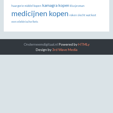
kamagra kopen
haargorie middel kopen
klusjesman
medicijnen kopen
roken slecht
wat kost
een elektrische fiets
Onderneemdigitaal.nl
Powered by
HTMLy
Design by
3rd Wave Media