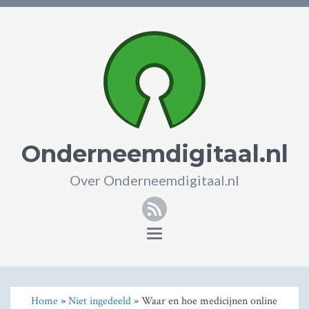
Onderneemdigitaal.nl
Over Onderneemdigitaal.nl
RSS
Toggle
navigation
Home
»
Niet ingedeeld
» Waar en hoe medicijnen online