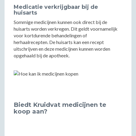
Medicatie verkrijgbaar bij de
huisarts
Sommige medicijnen kunnen ook direct bij de
huisarts worden verkregen. Dit geldt voornamelijk
voor kortdurende behandelingen of
herhaalrecepten. De huisarts kan een recept
uitschrijven en deze medicijnen kunnen worden
opgehaald bij de apotheek.
Biedt Kruidvat medicijnen te
koop aan?